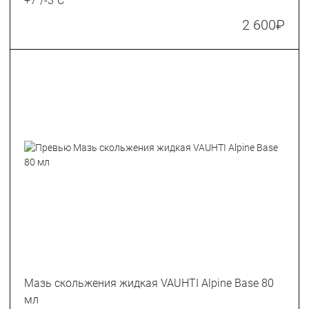
+7˚/-3˚С
2 600
₽
Мазь скольжения жидкая VAUHTI Alpine Base 80
мл