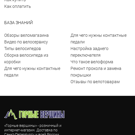
Как оплатить
БАЗА ЗНАНИЙ
Обзоры веломагазина
Для чего нужны контактные
Видео по велосервису
педали
Типы велосипедов
Настройка заднего
Сборка велосипеда из
переключателя
коробки
Что такое велоформа
Для чего нужны контактные
Ремонт прокола и замена
педали
покрышки
Отзывы по велотоварам
«Горные вершины» - розничный и
интернет-магазин. Доставка по
Санкт-Петербургу и всей России.