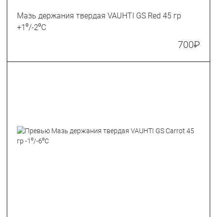
Мазь держания твердая VAUHTI GS Red 45 гр
+1⁰/-2⁰C
700
₽