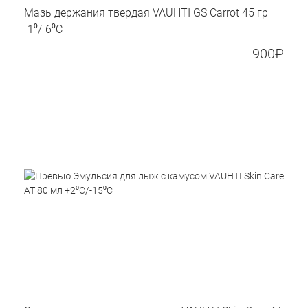
Мазь держания твердая VAUHTI GS Carrot 45 гр
-1⁰/-6⁰C
900
₽