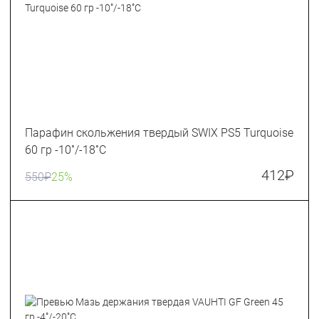
Парафин скольжения твердый SWIX PS5 Turquoise
60 гр -10˚/-18˚С
412
₽
550
₽
25%