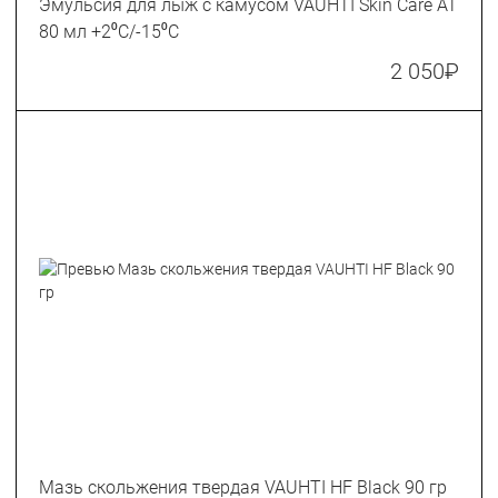
Эмульсия для лыж с камусом VAUHTI Skin Care AT
80 мл +2⁰C/-15⁰C
2 050
₽
Мазь скольжения твердая VAUHTI HF Black 90 гр