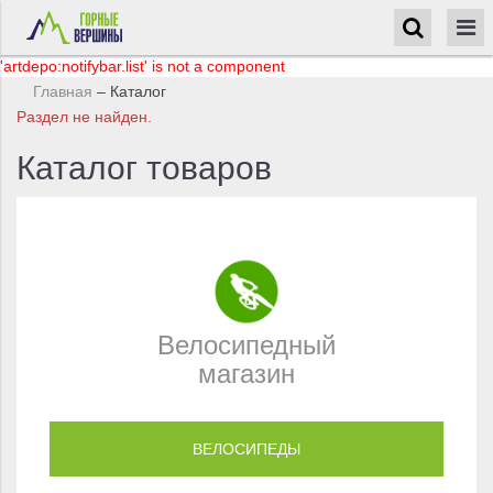
Выберите город
ул. Северная, д. 27
8 (800) 555 95 58
с 10 до 22
Контакты
'artdepo:notifybar.list' is not a component
Доставка
Главная
–
Каталог
Сервис
Раздел не найден.
Блог
Новости
Каталог товаров
Акции
Задать вопрос
Войти/регистрация
Каталог
Велосипедный магазин
Велосипедный
Лыжный магазин
Горнолыжный магазин
магазин
Бренды
ВЕЛОСИПЕДЫ