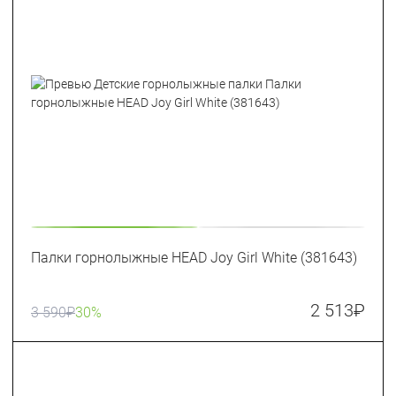
Палки горнолыжные HEAD Joy Girl White (381643)
2 513
₽
3 590
₽
30%