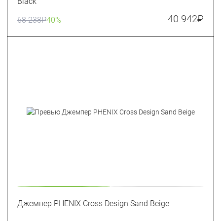
Black
40 942
₽
68 238
₽
40%
Джемпер PHENIX Cross Design Sand Beige