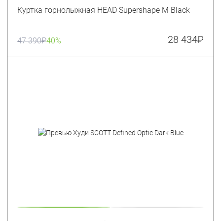
Куртка горнолыжная HEAD Supershape M Black
28 434
₽
47 390
₽
40%