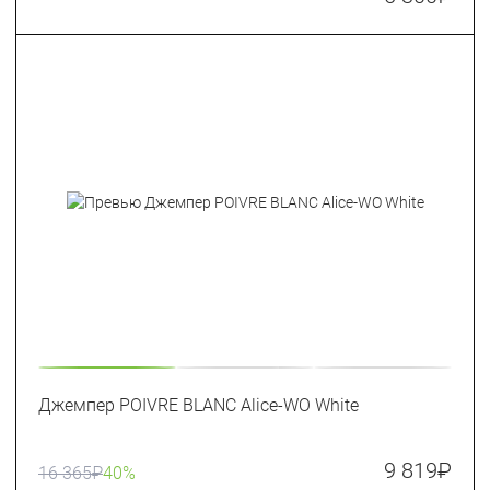
Джемпер POIVRE BLANC Alice-WO White
9 819
₽
16 365
₽
40%