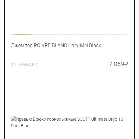
Джемпер POIVRE BLANC Hary-MN Black
7 069
₽
11 783
₽
40%