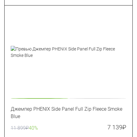
Джемпер PHENIX Side Panel Full Zip Fleece Smoke
Blue
7 139
₽
11 899
₽
40%