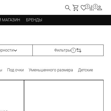
0
0
 МАГАЗИН
БРЕНДЫ
ярности
Фильтры
1
ды
Под очки
Уменьшенного размера
Детские