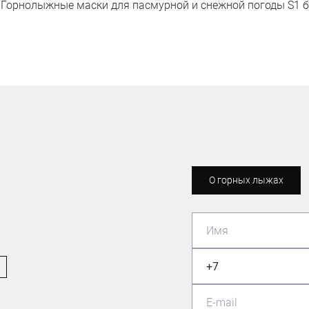
и Горнолыжные маски для пасмурной и снежной погоды S1 б
О горных лыжах