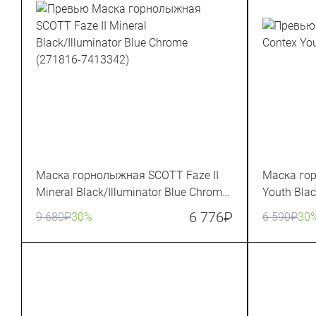
Маска горнолыжная SCOTT Faze II
Маска го
Mineral Black/Illuminator Blue Chrome
Youth Bla
(271816-7413342)
6 776
₽
9 680
₽
30%
6 590
₽
30