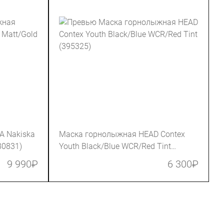
A Nakiska
Маска горнолыжная HEAD Contex
80831)
Youth Black/Blue WCR/Red Tint
(395325)
9 990
₽
6 300
₽