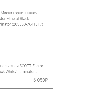
рнолыжная SCOTT Factor
ack White/Illuminator
641317)
6 050
₽