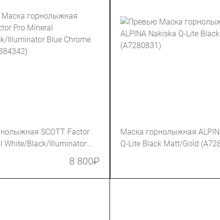
рнолыжная SCOTT Factor
Маска горнолыжная ALPIN
l White/Black/Illuminator
Q-Lite Black Matt/Gold (A72
me (283567-7884342)
8 800
₽