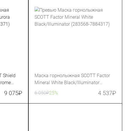
 Shield
Маска горнолыжная SCOTT Factor
hrome
Mineral White Black/Illuminator
(283568-7884317)
9 075
₽
4 537
₽
6 050
₽
25%