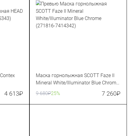
Contex
Маска горнолыжная SCOTT Faze II
Mineral White/Illuminator Blue Chrome
(271816-7414342)
4 613
₽
7 260
₽
9 680
₽
25%