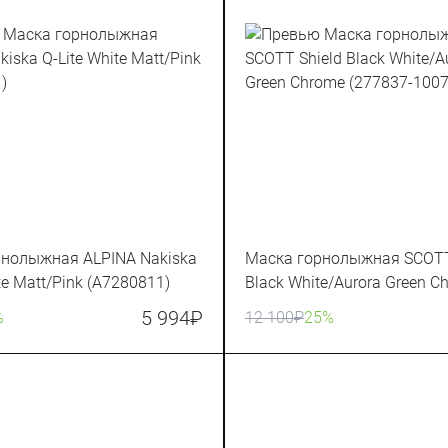
рнолыжная ALPINA Nakiska
Маска горнолыжная SCOTT
te Matt/Pink (A7280811)
Black White/Aurora Green C
(277837-1007371)
5 994
₽
%
12 100
₽
25%