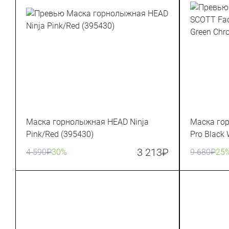
Маска горнолыжная HEAD Ninja
Маска го
Pink/Red (395430)
Pro Black
(283567-1
3 213
₽
4 590
₽
30%
9 680
₽
25