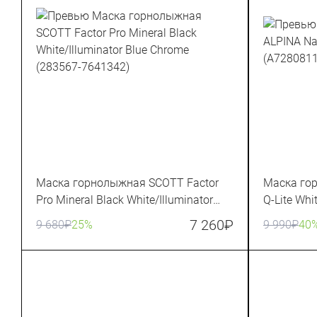
Маска горнолыжная SCOTT Factor
Маска го
Pro Mineral Black White/Illuminator
Q-Lite Whi
Blue Chrome (283567-7641342)
7 260
₽
9 680
₽
25%
9 990
₽
40