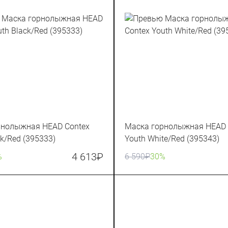
рнолыжная HEAD Contex
Маска горнолыжная HEAD 
ck/Red (395333)
Youth White/Red (395343)
4 613
₽
%
6 590
₽
30%