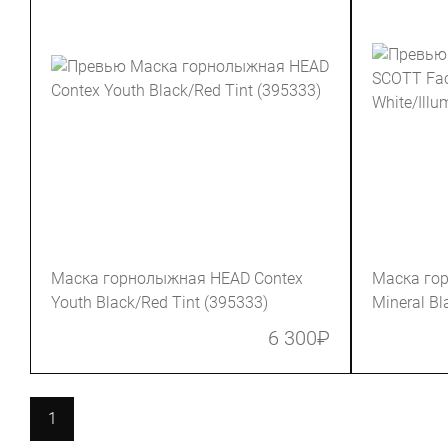
Маска горнолыжная HEAD Contex
Маска го
Youth Black/Red Tint (395333)
Mineral Bl
(283568-7
6 300
₽
1