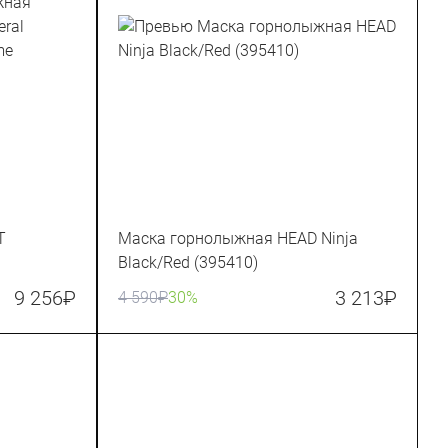
T
Маска горнолыжная HEAD Ninja
Black/Red (395410)
me
9 256
₽
3 213
₽
4 590
₽
30%