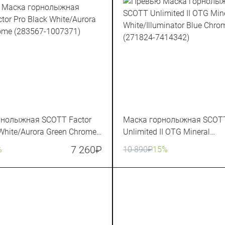
рнолыжная SCOTT Factor
Маска горнолыжная SCOT
 White/Aurora Green Chrome
Unlimited II OTG Mineral
007371)
White/Illuminator Blue Chro
7 260
₽
%
10 890
₽
15%
(271824-7414342)