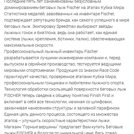
Последние пять лет ознаменованы безусловным
доминированием беговых лыж Fischer на этапах Кубка Мира.
Статистика медалей, завоёванных на инвентаре Fischer,
подтверждает репутацию бренда, как самого успешного в мире
беговых лыж. Экипировку Speedmax выбирают звёзды
лыжных гонок и биатлона, ведь она работает, как единая
система (лыжи, крепления, ботинки, палки), обеспечивающая
максимальные скорости.
Профессиональный лыжный инвентарь Fischer
разрабатывается лучшими инженерами компании и, перед
выпуском в серийное производство, тестируется ведущими
мировыми спортсменами. Продукция со знаком Race Code
гарантирует качество, проверенное этапами Кубка Мира,
профессиональным гонщикам и любителям лыжного спорта.
Технология обработки скользящей поверхности беговых лыж
FISCHER теперь сведена к общему понятию Finish First и
включает в себя все технологии, начиная со шлифовки,
заканчивая нанесением структуры и заливкой парафином.
Единая цель данного процесса, состоящего из множества
этапов – улучшить скоростные характеристики лыжи.
Магазин "Горные вершины" предлагает Вам купить Беговые
лыжи FISCHER в Вологде по уникальной цене. Весь товар