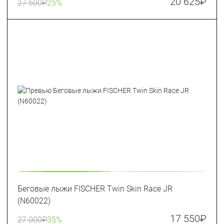
20 625
₽
27 500
₽
25%
Беговые лыжи FISCHER Twin Skin Race JR
(N60022)
17 550
₽
27 000
₽
35%