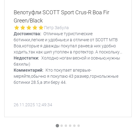
Велотуфли SCOTT Sport Crus-R Boa Fir
Green/Black
Петр Забула
Достоинства:
Отличные туристические
ботинки,легкие и удобные,и в отличие от SCOTT MTB
Boa,которые я дважды покупал ранее,в них удобно
ходить,так как шип утоплен в протектор. А поскольку
я использую велик не только в спортивных,но и в
Недостатки:
Холодно ногам весной и осенью,нужны
туристических целях(езжу по стране на своем бусе с
бахилы)
великом),то и завел себе пару SCOTT’ов)
Комментарий:
Кто покупает впервые-
меряйте,обычно я покупаю 43 размер,горнолыжные
ботинки 28.5,а эти беру 44.
26.11.2025 12:49:34