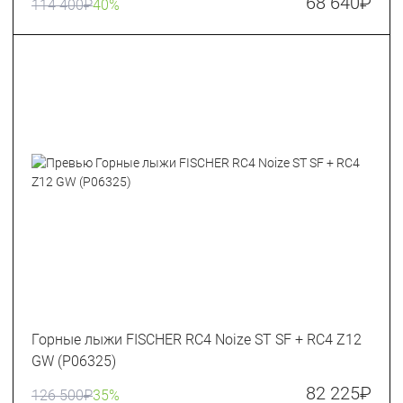
68 640
₽
114 400
₽
40%
Горные лыжи FISCHER RC4 Noize ST SF + RC4 Z12
GW (P06325)
82 225
₽
126 500
₽
35%