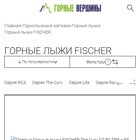
Главная
-
Горнолыжный магазин
-
Горные лыжи
-
Горные лыжи FISCHER
ГОРНЫЕ ЛЫЖИ FISCHER
Фильтры
По популярности
1
Серия RC4
Серия The Curv
Серия Lite
Серия Ranger
Серия