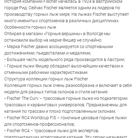
История компании Fischer началась в 1924 в австрийском
городе Рид. Сейчас Fischer является одним из лидеров по
производству горных лыж мире. На лыжах Fischer выступает
много именитых спортсменов в различных дисциплинах.
Особенности горных лыж
Отбирая в магазин «Горные вершины» в Вологде мы
остановили выбор на марке Фишер не случайно:
• Марка Fischer давно ассоциируется со спортивными
достижениями, пьедесталами и медалями;
• Большая часть модельного ряда производится в Австрии;
• Горные лыжи Фишер обладают высочайшим качеством и
отменными рабочими характеристиками.
Структура коллекции горных лыж Fischer
Коллекция горных лыж очень разнообразна и включает в себя
модели для разных типов склонов и стиле катания:
• Fischer The Curv – трассовые горные лыжи из подкатегории
трассовых и карвинговых универсалов. Предназначены для
катания по трассам и плохо подготовленным склонам;
• Fischer RC4 Worldcup FIS – гоночные цеховые горные лыжи
для спортсменов-профессионалов;
• Fischer RC4 – трассовые лыжи для экспертов,
предпочитающих агрессивное катание. Эту серию называют