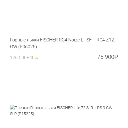
Горные лыжи FISCHER RC4 Noize LT SF + RC4 Z12
GW (P06025)
75 900
₽
126 500
₽
40%