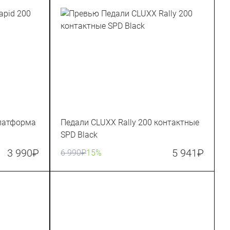
платформа
Педали CLUXX Rally 200 контактные
SPD Black
3 990
₽
5 941
₽
6 990
₽
15%