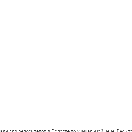
ли для велосипедов в Вологде по уникальной цене. Весь т