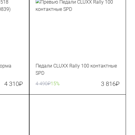
форма
Педали CLUXX Rally 100 контактные
SPD
4 310
₽
3 816
₽
4 490
₽
15%