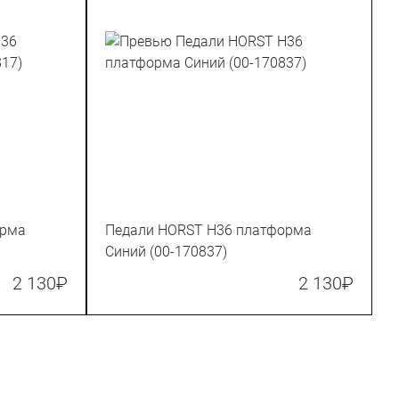
орма
Педали HORST H36 платформа
Синий (00-170837)
2 130
₽
2 130
₽