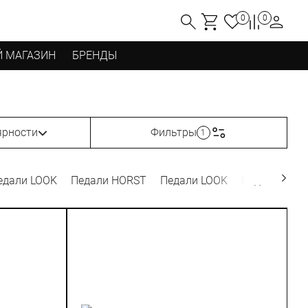
0
0
 МАГАЗИН
БРЕНДЫ
ярности
Фильтры
1
едали LOOK
Педали HORST
Педали LOOK
Педали SHI