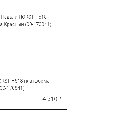
ORST H518 платформа
00-170841)
4 310
₽