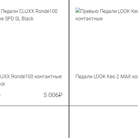
LUXX Ronde100 контактные
Педали LOOK Keo 2 MAX к
ack
5 006
₽
%