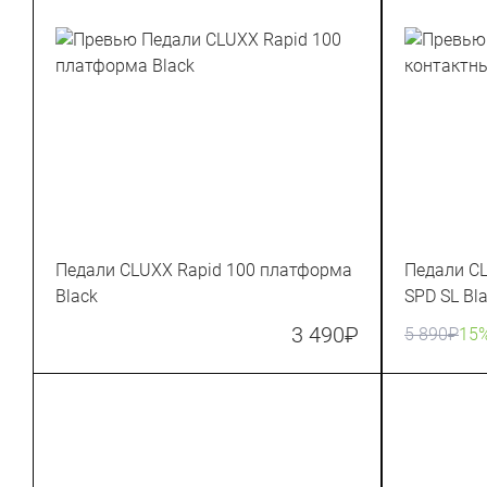
Педали CLUXX Rapid 100 платформа
Педали C
Black
SPD SL Bl
3 490
₽
5 890
₽
15