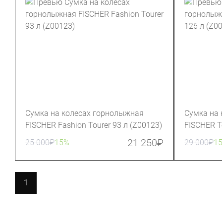
Сумка на колесах горнолыжная
Сумка на
FISCHER Fashion Tourer 93 л (Z00123)
FISCHER T
21 250
₽
25 000
₽
15%
29 000
₽
1
1