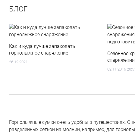
БЛОГ
Как и куда лучше запаковать
горнолыжное снаряжение
Сезонное х
снаряжения:
26.12.2021
подготовит
02.11.2016 20:5
Горнолыжные сумки очень удобны в путешествиях. Они
разделенных сеткой на молнии, например, для горнолы