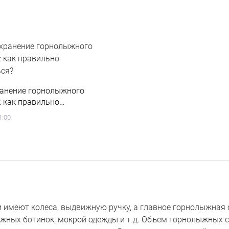
ранение горнолыжного
 как правильно
ься?
1:00
 имеют колеса, выдвижную ручку, а главное горнолыжная 
жных ботинок, мокрой одежды и т.д. Объем горнолыжных су