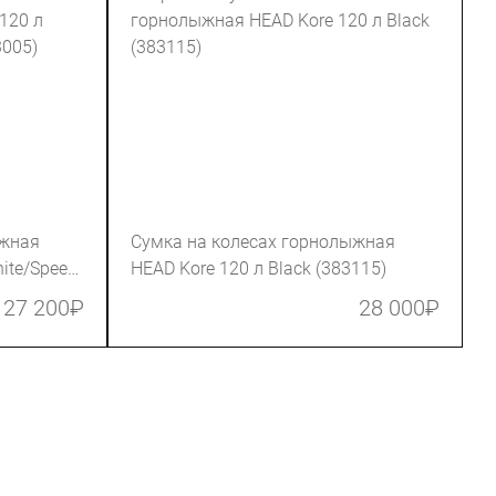
ыжная
Сумка на колесах горнолыжная
ite/Speed
HEAD Kore 120 л Black (383115)
27 200
₽
28 000
₽