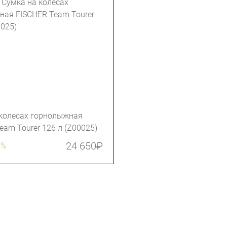
 колесах горнолыжная
eam Tourer 126 л (Z00025)
24 650
₽
5%